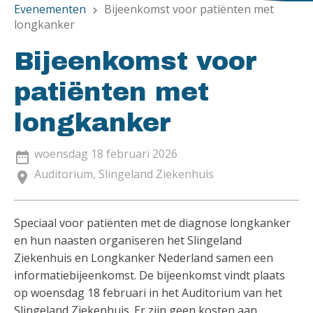
Evenementen
Bijeenkomst voor patiënten met
chevron_right
longkanker
Bijeenkomst voor
patiënten met
longkanker
woensdag 18 februari 2026
date_range
Auditorium, Slingeland Ziekenhuis
location_on
Speciaal voor patiënten met de diagnose longkanker
en hun naasten organiseren het Slingeland
Ziekenhuis en Longkanker Nederland samen een
informatiebijeenkomst. De bijeenkomst vindt plaats
op woensdag 18 februari in het Auditorium van het
Slingeland Ziekenhuis. Er zijn geen kosten aan