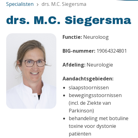
Specialisten
drs. M.C. Siegersma
chevron_right
drs. M.C. Siegersma
Functie:
Neuroloog
BIG-nummer:
19064324801
Afdeling:
Neurologie
Aandachtsgebieden:
slaapstoornissen
bewegingsstoornissen
(incl. de Ziekte van
Parkinson)
behandeling met botuline
toxine voor dystonie
patiënten